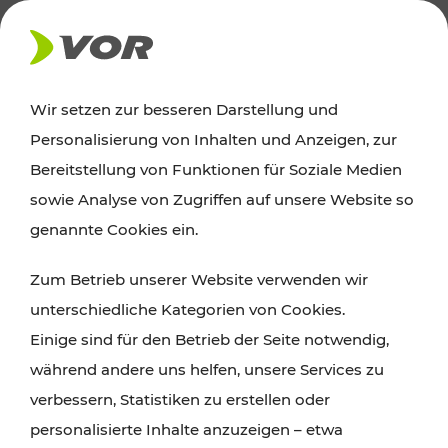
AKTUELLES
Wir setzen zur besseren Darstellung und
Personalisierung von Inhalten und Anzeigen, zur
Ausflugstipps
Bereitstellung von Funktionen für Soziale Medien
sowie Analyse von Zugriffen auf unsere Website so
Wien, Niederösterreich und das Burgenland
genannte Cookies ein.
entdecken: Egal ob Familienabenteuer,
Zum Betrieb unserer Website verwenden wir
Wanderungen, Kultur und Gastronomie,
unterschiedliche Kategorien von Cookies.
Radtouren oder purer Naturgenuss – viele
Einige sind für den Betrieb der Seite notwendig,
Attraktionen sind mit den Ticket- und Fahrplan-
während andere uns helfen, unsere Services zu
Angeboten des VOR gut und schnell erreichbar.
verbessern, Statistiken zu erstellen oder
personalisierte Inhalte anzuzeigen – etwa
ROUTE PLANEN