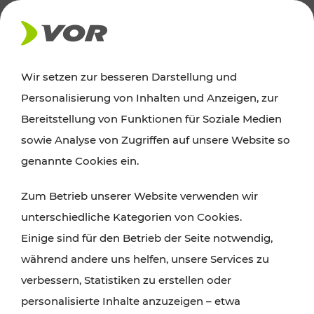
AKTUELLES
Wir setzen zur besseren Darstellung und
Personalisierung von Inhalten und Anzeigen, zur
Ausflugstipps
Bereitstellung von Funktionen für Soziale Medien
sowie Analyse von Zugriffen auf unsere Website so
Wien, Niederösterreich und das Burgenland
genannte Cookies ein.
entdecken: Egal ob Familienabenteuer,
Zum Betrieb unserer Website verwenden wir
Wanderungen, Kultur und Gastronomie,
unterschiedliche Kategorien von Cookies.
Radtouren oder purer Naturgenuss – viele
Einige sind für den Betrieb der Seite notwendig,
Attraktionen sind mit den Ticket- und Fahrplan-
während andere uns helfen, unsere Services zu
Angeboten des VOR gut und schnell erreichbar.
verbessern, Statistiken zu erstellen oder
personalisierte Inhalte anzuzeigen – etwa
ROUTE PLANEN