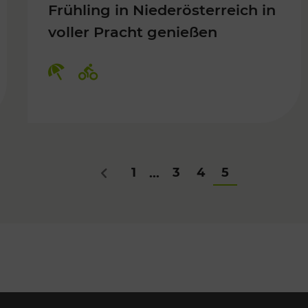
Frühling in Niederösterreich in
voller Pracht genießen
Für Kinder, Kulturangebot
Kategorien: Erholung, Radwege
1
3
4
5
...
Zurück