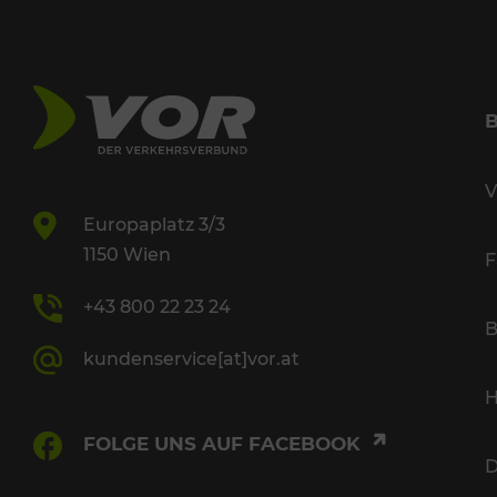
V
Europaplatz 3/3
1150 Wien
F
+43 800 22 23 24
B
kundenservice[at]vor.at
H
FOLGE UNS AUF FACEBOOK
D