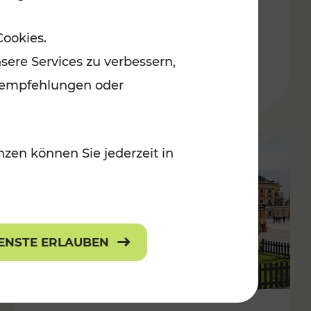
ulturangebot
Freizeitgenuss
Cookies.
Kategorien: Erholung, Radwege, Für
sere Services zu verbessern,
lanempfehlungen oder
zen können Sie jederzeit in
IENSTE ERLAUBEN