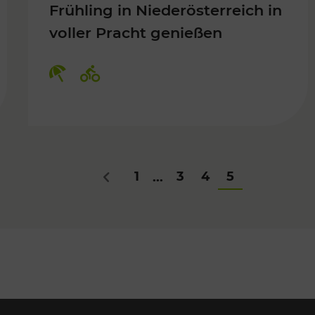
Frühling in Niederösterreich in
voller Pracht genießen
Für Kinder, Kulturangebot
Kategorien: Erholung, Radwege
1
3
4
5
...
Zurück