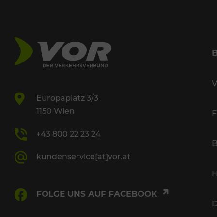
V
Europaplatz 3/3
1150 Wien
F
+43 800 22 23 24
B
kundenservice[at]vor.at
H
FOLGE UNS AUF FACEBOOK
D