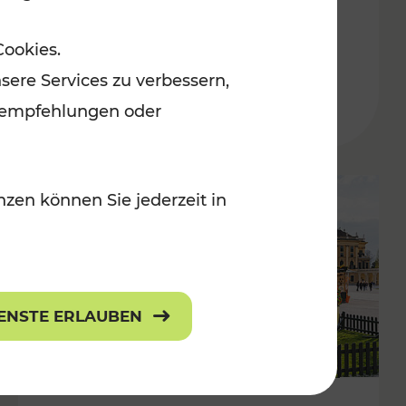
ulturangebot
Freizeitgenuss
Cookies.
Kategorien: Erholung, Radwege, Für
sere Services zu verbessern,
lanempfehlungen oder
zen können Sie jederzeit in
IENSTE ERLAUBEN