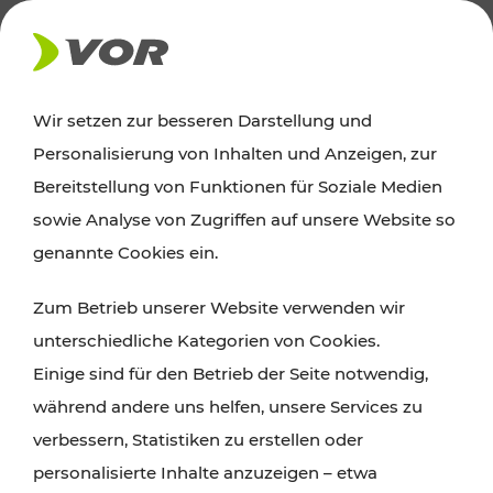
AKTUELLES
Wir setzen zur besseren Darstellung und
Personalisierung von Inhalten und Anzeigen, zur
Ausflugstipps
Bereitstellung von Funktionen für Soziale Medien
sowie Analyse von Zugriffen auf unsere Website so
Wien, Niederösterreich und das Burgenland
genannte Cookies ein.
entdecken: Egal ob Familienabenteuer,
Zum Betrieb unserer Website verwenden wir
Wanderungen, Kultur und Gastronomie,
unterschiedliche Kategorien von Cookies.
Radtouren oder purer Naturgenuss – viele
Einige sind für den Betrieb der Seite notwendig,
Attraktionen sind mit den Ticket- und Fahrplan-
während andere uns helfen, unsere Services zu
Angeboten des VOR gut und schnell erreichbar.
verbessern, Statistiken zu erstellen oder
personalisierte Inhalte anzuzeigen – etwa
ROUTE PLANEN