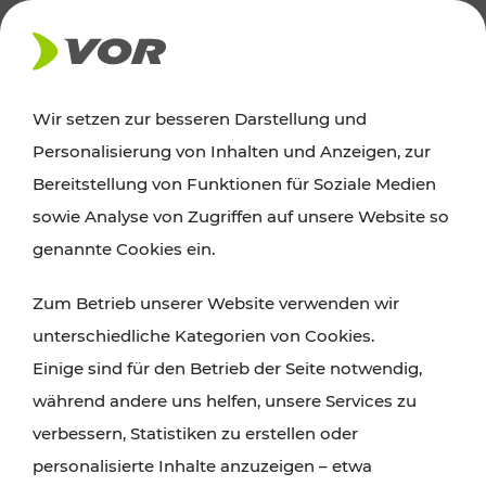
AKTUELLES
Wir setzen zur besseren Darstellung und
Personalisierung von Inhalten und Anzeigen, zur
Ausflugstipps
Bereitstellung von Funktionen für Soziale Medien
sowie Analyse von Zugriffen auf unsere Website so
Wien, Niederösterreich und das Burgenland
genannte Cookies ein.
entdecken: Egal ob Familienabenteuer,
Zum Betrieb unserer Website verwenden wir
Wanderungen, Kultur und Gastronomie,
unterschiedliche Kategorien von Cookies.
Radtouren oder purer Naturgenuss – viele
Einige sind für den Betrieb der Seite notwendig,
Attraktionen sind mit den Ticket- und Fahrplan-
während andere uns helfen, unsere Services zu
Angeboten des VOR gut und schnell erreichbar.
verbessern, Statistiken zu erstellen oder
personalisierte Inhalte anzuzeigen – etwa
ROUTE PLANEN