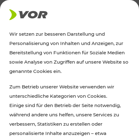
AKTUELLES
Wir setzen zur besseren Darstellung und
Personalisierung von Inhalten und Anzeigen, zur
Ausflugstipps
Bereitstellung von Funktionen für Soziale Medien
sowie Analyse von Zugriffen auf unsere Website so
Wien, Niederösterreich und das Burgenland
genannte Cookies ein.
entdecken: Egal ob Familienabenteuer,
Zum Betrieb unserer Website verwenden wir
Wanderungen, Kultur und Gastronomie,
unterschiedliche Kategorien von Cookies.
Radtouren oder purer Naturgenuss – viele
Einige sind für den Betrieb der Seite notwendig,
Attraktionen sind mit den Ticket- und Fahrplan-
während andere uns helfen, unsere Services zu
Angeboten des VOR gut und schnell erreichbar.
verbessern, Statistiken zu erstellen oder
personalisierte Inhalte anzuzeigen – etwa
ROUTE PLANEN