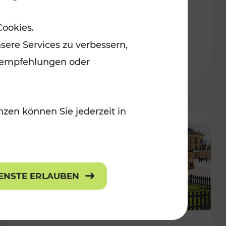
ulturangebot
Freizeitgenuss
Cookies.
Kategorien: Erholung, Radwege, Für
sere Services zu verbessern,
lanempfehlungen oder
zen können Sie jederzeit in
IENSTE ERLAUBEN