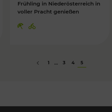
Frühling in Niederösterreich in
voller Pracht genießen
Für Kinder, Kulturangebot
Kategorien: Erholung, Radwege
1
3
4
5
...
Zurück