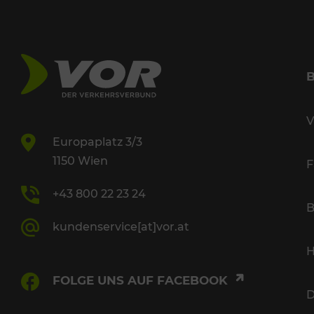
V
Europaplatz 3/3
1150 Wien
F
+43 800 22 23 24
B
kundenservice[at]vor.at
H
FOLGE UNS AUF FACEBOOK
D