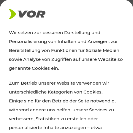
AKTUELLES
Wir setzen zur besseren Darstellung und
Personalisierung von Inhalten und Anzeigen, zur
Ausflugstipps
Bereitstellung von Funktionen für Soziale Medien
sowie Analyse von Zugriffen auf unsere Website so
Wien, Niederösterreich und das Burgenland
genannte Cookies ein.
entdecken: Egal ob Familienabenteuer,
Zum Betrieb unserer Website verwenden wir
Wanderungen, Kultur und Gastronomie,
unterschiedliche Kategorien von Cookies.
Radtouren oder purer Naturgenuss – viele
Einige sind für den Betrieb der Seite notwendig,
Attraktionen sind mit den Ticket- und Fahrplan-
während andere uns helfen, unsere Services zu
Angeboten des VOR gut und schnell erreichbar.
verbessern, Statistiken zu erstellen oder
personalisierte Inhalte anzuzeigen – etwa
ROUTE PLANEN