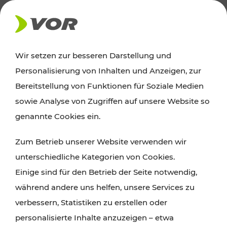
AKTUELLES
Wir setzen zur besseren Darstellung und
Personalisierung von Inhalten und Anzeigen, zur
Ausflugstipps
Bereitstellung von Funktionen für Soziale Medien
sowie Analyse von Zugriffen auf unsere Website so
Wien, Niederösterreich und das Burgenland
genannte Cookies ein.
entdecken: Egal ob Familienabenteuer,
Zum Betrieb unserer Website verwenden wir
Wanderungen, Kultur und Gastronomie,
unterschiedliche Kategorien von Cookies.
Radtouren oder purer Naturgenuss – viele
Einige sind für den Betrieb der Seite notwendig,
Attraktionen sind mit den Ticket- und Fahrplan-
während andere uns helfen, unsere Services zu
Angeboten des VOR gut und schnell erreichbar.
verbessern, Statistiken zu erstellen oder
personalisierte Inhalte anzuzeigen – etwa
ROUTE PLANEN