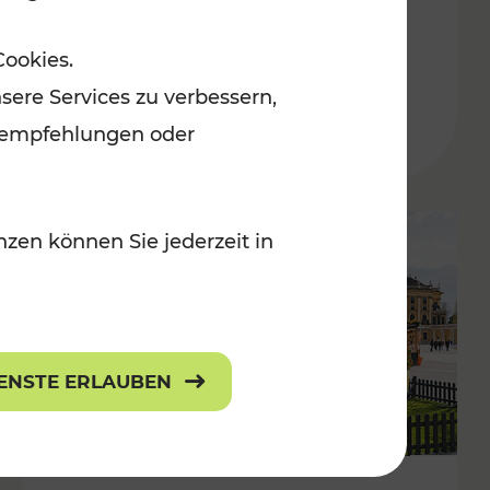
ulturangebot
Freizeitgenuss
Cookies.
Kategorien: Erholung, Radwege, Für
sere Services zu verbessern,
lanempfehlungen oder
zen können Sie jederzeit in
IENSTE ERLAUBEN