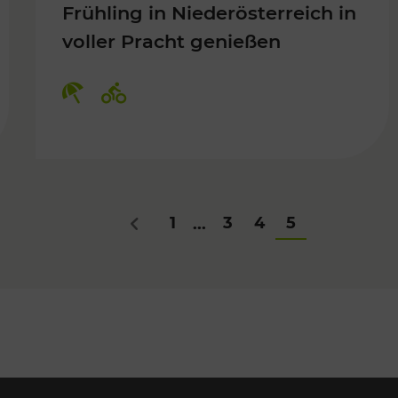
Frühling in Niederösterreich in
voller Pracht genießen
Für Kinder, Kulturangebot
Kategorien: Erholung, Radwege
1
3
4
5
...
Zurück