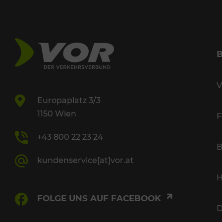
V
Europaplatz 3/3
1150 Wien
F
+43 800 22 23 24
B
kundenservice[at]vor.at
H
FOLGE UNS AUF FACEBOOK
D