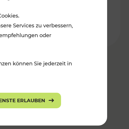
Burgenland
Cookies.
r Kinder
Kategorien: Erholung, Radwege, Für
sere Services zu verbessern,
lanempfehlungen oder
zen können Sie jederzeit in
IENSTE ERLAUBEN