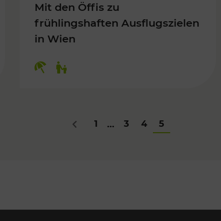
Mit den Öffis zu
frühlingshaften Ausflugszielen
in Wien
Kategorien: Erholung, Für Kinder
1
3
4
5
...
Zurück