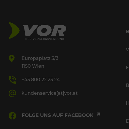
V
Europaplatz 3/3
1150 Wien
F
+43 800 22 23 24
B
kundenservice[at]vor.at
H
FOLGE UNS AUF FACEBOOK
D