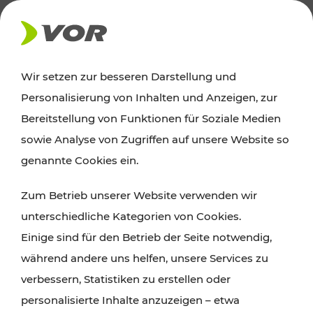
AKTUELLES
Wir setzen zur besseren Darstellung und
Personalisierung von Inhalten und Anzeigen, zur
Ausflugstipps
Bereitstellung von Funktionen für Soziale Medien
sowie Analyse von Zugriffen auf unsere Website so
Wien, Niederösterreich und das Burgenland
genannte Cookies ein.
entdecken: Egal ob Familienabenteuer,
Zum Betrieb unserer Website verwenden wir
Wanderungen, Kultur und Gastronomie,
unterschiedliche Kategorien von Cookies.
Radtouren oder purer Naturgenuss – viele
Einige sind für den Betrieb der Seite notwendig,
Attraktionen sind mit den Ticket- und Fahrplan-
während andere uns helfen, unsere Services zu
Angeboten des VOR gut und schnell erreichbar.
verbessern, Statistiken zu erstellen oder
personalisierte Inhalte anzuzeigen – etwa
ROUTE PLANEN