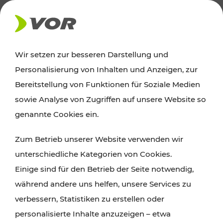
AKTUELLES
Wir setzen zur besseren Darstellung und
Personalisierung von Inhalten und Anzeigen, zur
Ausflugstipps
Bereitstellung von Funktionen für Soziale Medien
sowie Analyse von Zugriffen auf unsere Website so
Wien, Niederösterreich und das Burgenland
genannte Cookies ein.
entdecken: Egal ob Familienabenteuer,
Zum Betrieb unserer Website verwenden wir
Wanderungen, Kultur und Gastronomie,
unterschiedliche Kategorien von Cookies.
Radtouren oder purer Naturgenuss – viele
Einige sind für den Betrieb der Seite notwendig,
Attraktionen sind mit den Ticket- und Fahrplan-
während andere uns helfen, unsere Services zu
Angeboten des VOR gut und schnell erreichbar.
verbessern, Statistiken zu erstellen oder
personalisierte Inhalte anzuzeigen – etwa
ROUTE PLANEN