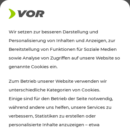
AKTUELLES
Wir setzen zur besseren Darstellung und
Personalisierung von Inhalten und Anzeigen, zur
Ausflugstipps
Bereitstellung von Funktionen für Soziale Medien
sowie Analyse von Zugriffen auf unsere Website so
Wien, Niederösterreich und das Burgenland
genannte Cookies ein.
entdecken: Egal ob Familienabenteuer,
Zum Betrieb unserer Website verwenden wir
Wanderungen, Kultur und Gastronomie,
unterschiedliche Kategorien von Cookies.
Radtouren oder purer Naturgenuss – viele
Einige sind für den Betrieb der Seite notwendig,
Attraktionen sind mit den Ticket- und Fahrplan-
während andere uns helfen, unsere Services zu
Angeboten des VOR gut und schnell erreichbar.
verbessern, Statistiken zu erstellen oder
personalisierte Inhalte anzuzeigen – etwa
ROUTE PLANEN