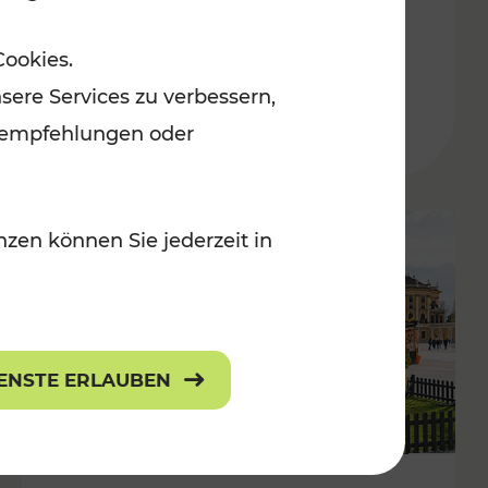
ulturangebot
Freizeitgenuss
Cookies.
Kategorien: Erholung, Radwege, Für
sere Services zu verbessern,
lanempfehlungen oder
zen können Sie jederzeit in
IENSTE ERLAUBEN