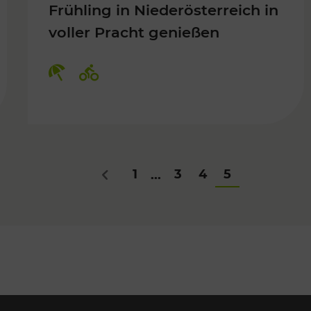
Frühling in Niederösterreich in
voller Pracht genießen
Für Kinder, Kulturangebot
Kategorien: Erholung, Radwege
1
3
4
5
...
Zurück