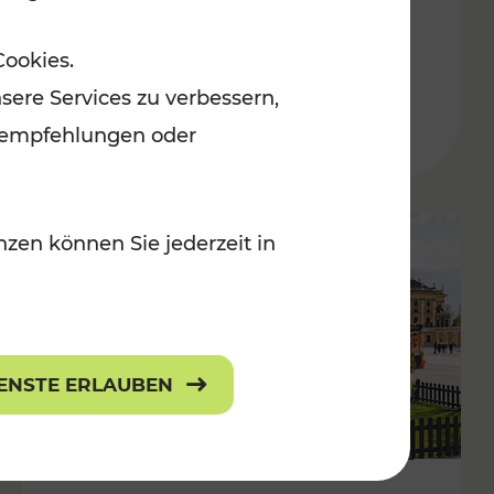
ulturangebot
Freizeitgenuss
Cookies.
Kategorien: Erholung, Radwege, Für
sere Services zu verbessern,
lanempfehlungen oder
zen können Sie jederzeit in
IENSTE ERLAUBEN