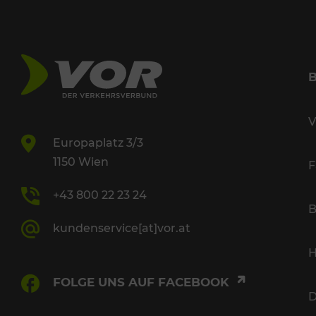
V
Europaplatz 3/3
1150 Wien
F
+43 800 22 23 24
B
kundenservice[at]vor.at
H
FOLGE UNS AUF FACEBOOK
D