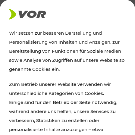
AKTUELLES
Wir setzen zur besseren Darstellung und
Personalisierung von Inhalten und Anzeigen, zur
Ausflugstipps
Bereitstellung von Funktionen für Soziale Medien
sowie Analyse von Zugriffen auf unsere Website so
Wien, Niederösterreich und das Burgenland
genannte Cookies ein.
entdecken: Egal ob Familienabenteuer,
Zum Betrieb unserer Website verwenden wir
Wanderungen, Kultur und Gastronomie,
unterschiedliche Kategorien von Cookies.
Radtouren oder purer Naturgenuss – viele
Einige sind für den Betrieb der Seite notwendig,
Attraktionen sind mit den Ticket- und Fahrplan-
während andere uns helfen, unsere Services zu
Angeboten des VOR gut und schnell erreichbar.
verbessern, Statistiken zu erstellen oder
personalisierte Inhalte anzuzeigen – etwa
ROUTE PLANEN