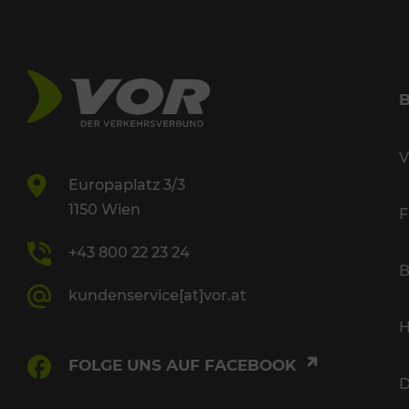
V
Europaplatz 3/3
1150 Wien
F
+43 800 22 23 24
B
kundenservice[at]vor.at
H
FOLGE UNS AUF FACEBOOK
D