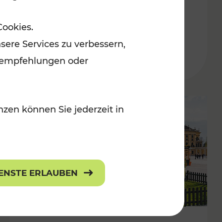
ulturangebot
Freizeitgenuss
Cookies.
Kategorien: Erholung, Radwege, Für
sere Services zu verbessern,
lanempfehlungen oder
zen können Sie jederzeit in
IENSTE ERLAUBEN