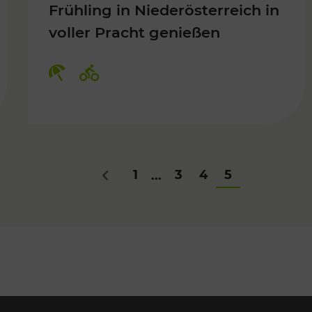
Frühling in Niederösterreich in
voller Pracht genießen
Für Kinder, Kulturangebot
Kategorien: Erholung, Radwege
1
3
4
5
...
Zurück