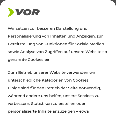
AKTUELLES
Wir setzen zur besseren Darstellung und
Personalisierung von Inhalten und Anzeigen, zur
Ausflugstipps
Bereitstellung von Funktionen für Soziale Medien
sowie Analyse von Zugriffen auf unsere Website so
Wien, Niederösterreich und das Burgenland
genannte Cookies ein.
entdecken: Egal ob Familienabenteuer,
Zum Betrieb unserer Website verwenden wir
Wanderungen, Kultur und Gastronomie,
unterschiedliche Kategorien von Cookies.
Radtouren oder purer Naturgenuss – viele
Einige sind für den Betrieb der Seite notwendig,
Attraktionen sind mit den Ticket- und Fahrplan-
während andere uns helfen, unsere Services zu
Angeboten des VOR gut und schnell erreichbar.
verbessern, Statistiken zu erstellen oder
personalisierte Inhalte anzuzeigen – etwa
ROUTE PLANEN