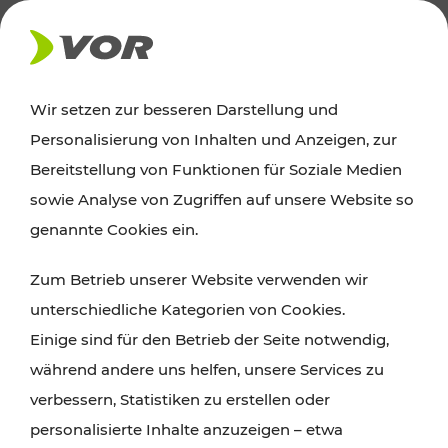
AKTUELLES
Wir setzen zur besseren Darstellung und
Personalisierung von Inhalten und Anzeigen, zur
Ausflugstipps
Bereitstellung von Funktionen für Soziale Medien
sowie Analyse von Zugriffen auf unsere Website so
Wien, Niederösterreich und das Burgenland
genannte Cookies ein.
entdecken: Egal ob Familienabenteuer,
Zum Betrieb unserer Website verwenden wir
Wanderungen, Kultur und Gastronomie,
unterschiedliche Kategorien von Cookies.
Radtouren oder purer Naturgenuss – viele
Einige sind für den Betrieb der Seite notwendig,
Attraktionen sind mit den Ticket- und Fahrplan-
während andere uns helfen, unsere Services zu
Angeboten des VOR gut und schnell erreichbar.
verbessern, Statistiken zu erstellen oder
personalisierte Inhalte anzuzeigen – etwa
ROUTE PLANEN