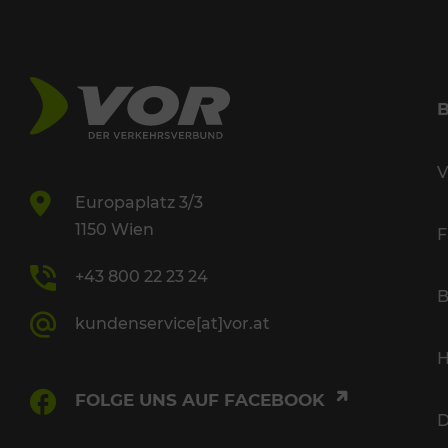
V
Europaplatz 3/3
1150 Wien
F
+43 800 22 23 24
B
kundenservice[at]vor.at
H
FOLGE UNS AUF FACEBOOK
D