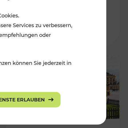
ulturangebot
Freizeitgenuss
Cookies.
Kategorien: Erholung, Radwege, Für
sere Services zu verbessern,
lanempfehlungen oder
zen können Sie jederzeit in
IENSTE ERLAUBEN