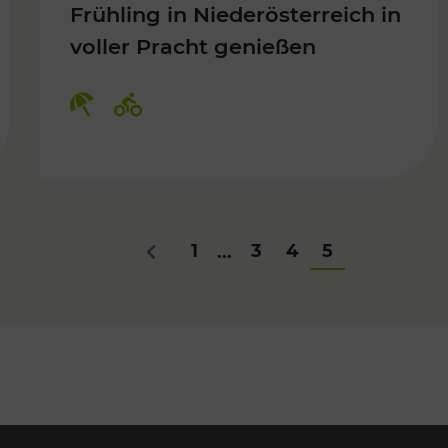
Frühling in Niederösterreich in
voller Pracht genießen
Für Kinder, Kulturangebot
Kategorien: Erholung, Radwege
1
3
4
5
...
Zurück