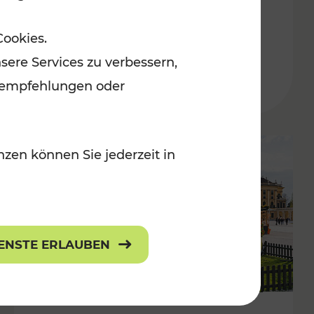
ulturangebot
Freizeitgenuss
Cookies.
Kategorien: Erholung, Radwege, Für
sere Services zu verbessern,
lanempfehlungen oder
zen können Sie jederzeit in
IENSTE ERLAUBEN