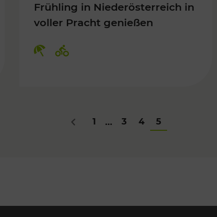
Frühling in Niederösterreich in
voller Pracht genießen
Für Kinder, Kulturangebot
Kategorien: Erholung, Radwege
1
3
4
5
...
Zurück