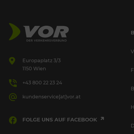
V
Europaplatz 3/3
1150 Wien
F
+43 800 22 23 24
B
kundenservice[at]vor.at
H
FOLGE UNS AUF FACEBOOK
D