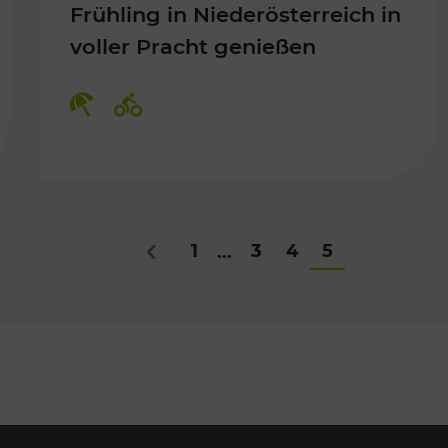
Frühling in Niederösterreich in
voller Pracht genießen
Für Kinder, Kulturangebot
Kategorien: Erholung, Radwege
1
3
4
5
...
Zurück