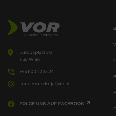
V
Europaplatz 3/3
1150 Wien
F
+43 800 22 23 24
B
kundenservice[at]vor.at
H
FOLGE UNS AUF FACEBOOK
D