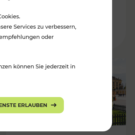
ulturangebot
Freizeitgenuss
Cookies.
Kategorien: Erholung, Radwege, Für
sere Services zu verbessern,
lanempfehlungen oder
zen können Sie jederzeit in
IENSTE ERLAUBEN