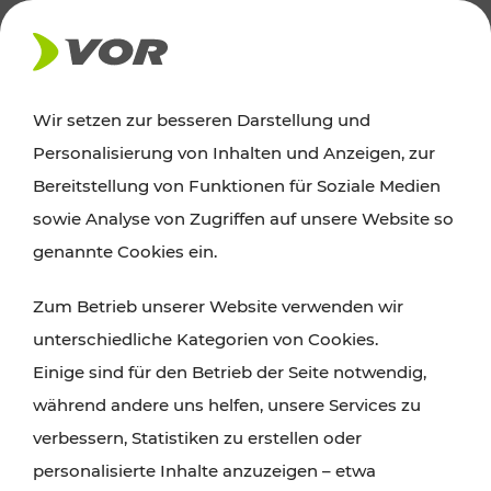
AKTUELLES
Wir setzen zur besseren Darstellung und
Personalisierung von Inhalten und Anzeigen, zur
Ausflugstipps
Bereitstellung von Funktionen für Soziale Medien
sowie Analyse von Zugriffen auf unsere Website so
Wien, Niederösterreich und das Burgenland
genannte Cookies ein.
entdecken: Egal ob Familienabenteuer,
Zum Betrieb unserer Website verwenden wir
Wanderungen, Kultur und Gastronomie,
unterschiedliche Kategorien von Cookies.
Radtouren oder purer Naturgenuss – viele
Einige sind für den Betrieb der Seite notwendig,
Attraktionen sind mit den Ticket- und Fahrplan-
während andere uns helfen, unsere Services zu
Angeboten des VOR gut und schnell erreichbar.
verbessern, Statistiken zu erstellen oder
personalisierte Inhalte anzuzeigen – etwa
ROUTE PLANEN