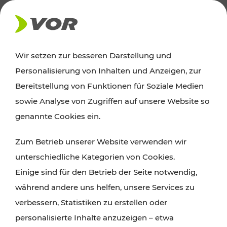
AKTUELLES
Wir setzen zur besseren Darstellung und
Personalisierung von Inhalten und Anzeigen, zur
Ausflugstipps
Bereitstellung von Funktionen für Soziale Medien
sowie Analyse von Zugriffen auf unsere Website so
Wien, Niederösterreich und das Burgenland
genannte Cookies ein.
entdecken: Egal ob Familienabenteuer,
Zum Betrieb unserer Website verwenden wir
Wanderungen, Kultur und Gastronomie,
unterschiedliche Kategorien von Cookies.
Radtouren oder purer Naturgenuss – viele
Einige sind für den Betrieb der Seite notwendig,
Attraktionen sind mit den Ticket- und Fahrplan-
während andere uns helfen, unsere Services zu
Angeboten des VOR gut und schnell erreichbar.
verbessern, Statistiken zu erstellen oder
personalisierte Inhalte anzuzeigen – etwa
ROUTE PLANEN