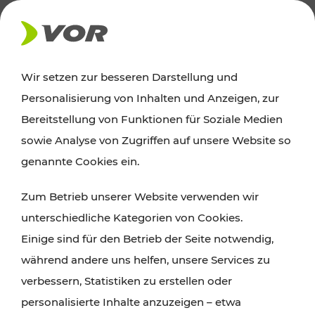
AKTUELLES
Wir setzen zur besseren Darstellung und
Personalisierung von Inhalten und Anzeigen, zur
Ausflugstipps
Bereitstellung von Funktionen für Soziale Medien
sowie Analyse von Zugriffen auf unsere Website so
Wien, Niederösterreich und das Burgenland
genannte Cookies ein.
entdecken: Egal ob Familienabenteuer,
Zum Betrieb unserer Website verwenden wir
Wanderungen, Kultur und Gastronomie,
unterschiedliche Kategorien von Cookies.
Radtouren oder purer Naturgenuss – viele
Einige sind für den Betrieb der Seite notwendig,
Attraktionen sind mit den Ticket- und Fahrplan-
während andere uns helfen, unsere Services zu
Angeboten des VOR gut und schnell erreichbar.
verbessern, Statistiken zu erstellen oder
personalisierte Inhalte anzuzeigen – etwa
ROUTE PLANEN