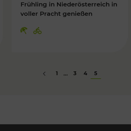
Frühling in Niederösterreich in
voller Pracht genießen
Für Kinder, Kulturangebot
Kategorien: Erholung, Radwege
1
3
4
5
...
Zurück