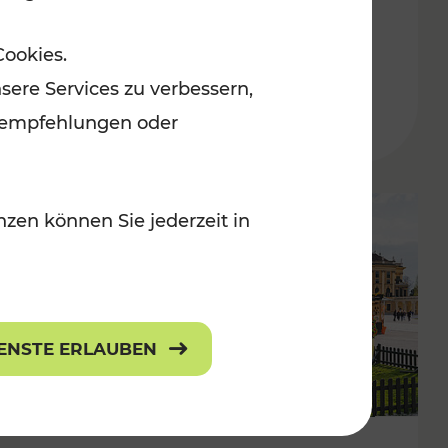
ulturangebot
Freizeitgenuss
Cookies.
Kategorien: Erholung, Radwege, Für
sere Services zu verbessern,
lanempfehlungen oder
zen können Sie jederzeit in
IENSTE ERLAUBEN