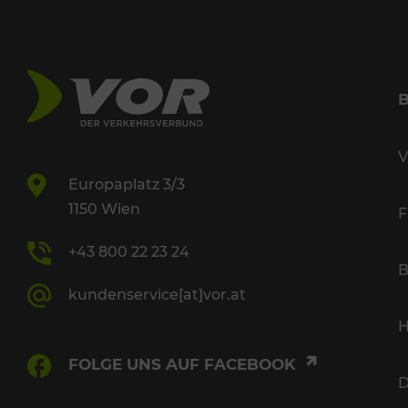
V
Europaplatz 3/3
1150 Wien
F
+43 800 22 23 24
B
kundenservice[at]vor.at
H
FOLGE UNS AUF FACEBOOK
D