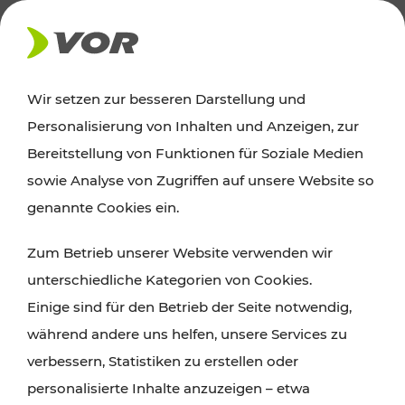
AKTUELLES
Wir setzen zur besseren Darstellung und
Personalisierung von Inhalten und Anzeigen, zur
Ausflugstipps
Bereitstellung von Funktionen für Soziale Medien
sowie Analyse von Zugriffen auf unsere Website so
Wien, Niederösterreich und das Burgenland
genannte Cookies ein.
entdecken: Egal ob Familienabenteuer,
Zum Betrieb unserer Website verwenden wir
Wanderungen, Kultur und Gastronomie,
unterschiedliche Kategorien von Cookies.
Radtouren oder purer Naturgenuss – viele
Einige sind für den Betrieb der Seite notwendig,
Attraktionen sind mit den Ticket- und Fahrplan-
während andere uns helfen, unsere Services zu
Angeboten des VOR gut und schnell erreichbar.
verbessern, Statistiken zu erstellen oder
personalisierte Inhalte anzuzeigen – etwa
ROUTE PLANEN