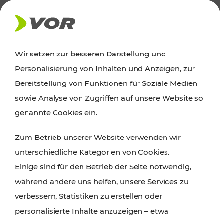
AKTUELLES
Wir setzen zur besseren Darstellung und
Personalisierung von Inhalten und Anzeigen, zur
Ausflugstipps
Bereitstellung von Funktionen für Soziale Medien
sowie Analyse von Zugriffen auf unsere Website so
Wien, Niederösterreich und das Burgenland
genannte Cookies ein.
entdecken: Egal ob Familienabenteuer,
Zum Betrieb unserer Website verwenden wir
Wanderungen, Kultur und Gastronomie,
unterschiedliche Kategorien von Cookies.
Radtouren oder purer Naturgenuss – viele
Einige sind für den Betrieb der Seite notwendig,
Attraktionen sind mit den Ticket- und Fahrplan-
während andere uns helfen, unsere Services zu
Angeboten des VOR gut und schnell erreichbar.
verbessern, Statistiken zu erstellen oder
personalisierte Inhalte anzuzeigen – etwa
ROUTE PLANEN