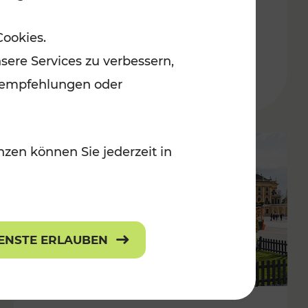
ulturangebot
Freizeitgenuss
Cookies.
Kategorien: Erholung, Radwege, Für
sere Services zu verbessern,
lanempfehlungen oder
zen können Sie jederzeit in
IENSTE ERLAUBEN