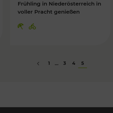
Frühling in Niederösterreich in
voller Pracht genießen
Für Kinder, Kulturangebot
Kategorien: Erholung, Radwege
1
3
4
5
...
Zurück