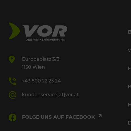
V
Europaplatz 3/3
1150 Wien
F
+43 800 22 23 24
B
kundenservice[at]vor.at
H
FOLGE UNS AUF FACEBOOK
D