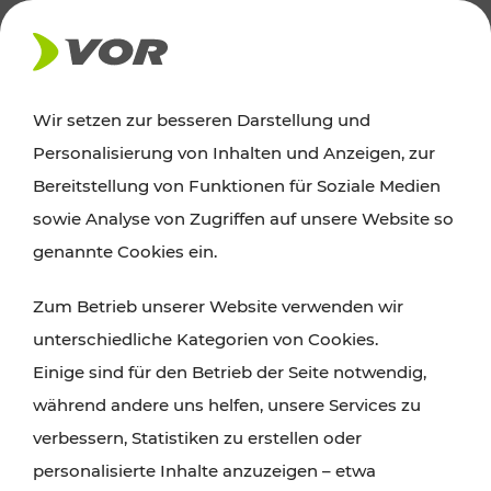
AKTUELLES
Wir setzen zur besseren Darstellung und
Personalisierung von Inhalten und Anzeigen, zur
Ausflugstipps
Bereitstellung von Funktionen für Soziale Medien
sowie Analyse von Zugriffen auf unsere Website so
Wien, Niederösterreich und das Burgenland
genannte Cookies ein.
entdecken: Egal ob Familienabenteuer,
Zum Betrieb unserer Website verwenden wir
Wanderungen, Kultur und Gastronomie,
unterschiedliche Kategorien von Cookies.
Radtouren oder purer Naturgenuss – viele
Einige sind für den Betrieb der Seite notwendig,
Attraktionen sind mit den Ticket- und Fahrplan-
während andere uns helfen, unsere Services zu
Angeboten des VOR gut und schnell erreichbar.
verbessern, Statistiken zu erstellen oder
personalisierte Inhalte anzuzeigen – etwa
ROUTE PLANEN