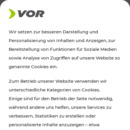
AKTUELLES
Wir setzen zur besseren Darstellung und
Personalisierung von Inhalten und Anzeigen, zur
Ausflugstipps
Bereitstellung von Funktionen für Soziale Medien
sowie Analyse von Zugriffen auf unsere Website so
Wien, Niederösterreich und das Burgenland
genannte Cookies ein.
entdecken: Egal ob Familienabenteuer,
Zum Betrieb unserer Website verwenden wir
Wanderungen, Kultur und Gastronomie,
unterschiedliche Kategorien von Cookies.
Radtouren oder purer Naturgenuss – viele
Einige sind für den Betrieb der Seite notwendig,
Attraktionen sind mit den Ticket- und Fahrplan-
während andere uns helfen, unsere Services zu
Angeboten des VOR gut und schnell erreichbar.
verbessern, Statistiken zu erstellen oder
personalisierte Inhalte anzuzeigen – etwa
ROUTE PLANEN