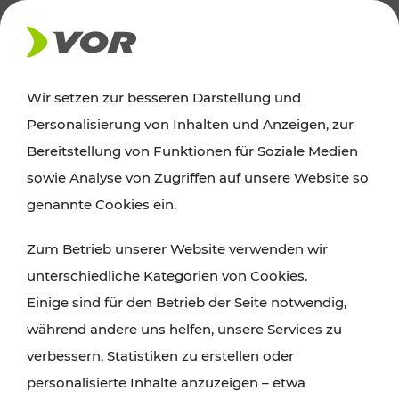
AKTUELLES
Wir setzen zur besseren Darstellung und
Personalisierung von Inhalten und Anzeigen, zur
Ausflugstipps
Bereitstellung von Funktionen für Soziale Medien
sowie Analyse von Zugriffen auf unsere Website so
Wien, Niederösterreich und das Burgenland
genannte Cookies ein.
entdecken: Egal ob Familienabenteuer,
Zum Betrieb unserer Website verwenden wir
Wanderungen, Kultur und Gastronomie,
unterschiedliche Kategorien von Cookies.
Radtouren oder purer Naturgenuss – viele
Einige sind für den Betrieb der Seite notwendig,
Attraktionen sind mit den Ticket- und Fahrplan-
während andere uns helfen, unsere Services zu
Angeboten des VOR gut und schnell erreichbar.
verbessern, Statistiken zu erstellen oder
personalisierte Inhalte anzuzeigen – etwa
ROUTE PLANEN