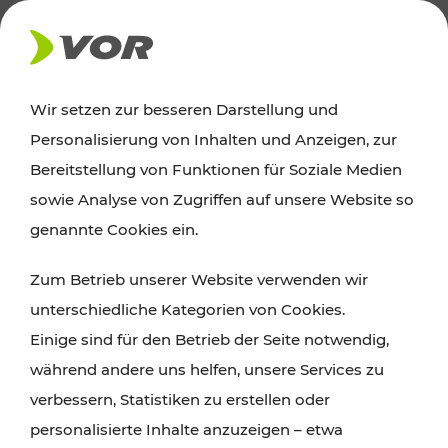
AKTUELLES
Wir setzen zur besseren Darstellung und
Personalisierung von Inhalten und Anzeigen, zur
Ausflugstipps
Bereitstellung von Funktionen für Soziale Medien
sowie Analyse von Zugriffen auf unsere Website so
Wien, Niederösterreich und das Burgenland
genannte Cookies ein.
entdecken: Egal ob Familienabenteuer,
Zum Betrieb unserer Website verwenden wir
Wanderungen, Kultur und Gastronomie,
unterschiedliche Kategorien von Cookies.
Radtouren oder purer Naturgenuss – viele
Einige sind für den Betrieb der Seite notwendig,
Attraktionen sind mit den Ticket- und Fahrplan-
während andere uns helfen, unsere Services zu
Angeboten des VOR gut und schnell erreichbar.
verbessern, Statistiken zu erstellen oder
personalisierte Inhalte anzuzeigen – etwa
ROUTE PLANEN