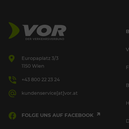
V
Europaplatz 3/3
1150 Wien
F
+43 800 22 23 24
B
kundenservice[at]vor.at
H
FOLGE UNS AUF FACEBOOK
D