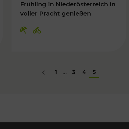
Frühling in Niederösterreich in
voller Pracht genießen
Für Kinder, Kulturangebot
Kategorien: Erholung, Radwege
1
3
4
5
...
Zurück