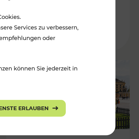
ulturangebot
Freizeitgenuss
Cookies.
Kategorien: Erholung, Radwege, Für
sere Services zu verbessern,
lanempfehlungen oder
zen können Sie jederzeit in
IENSTE ERLAUBEN