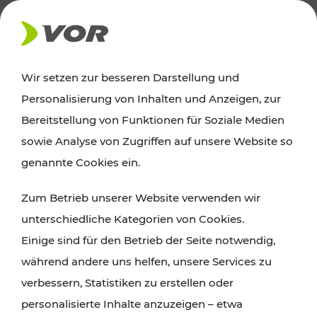
AKTUELLES
Wir setzen zur besseren Darstellung und
Personalisierung von Inhalten und Anzeigen, zur
Ausflugstipps
Bereitstellung von Funktionen für Soziale Medien
sowie Analyse von Zugriffen auf unsere Website so
Wien, Niederösterreich und das Burgenland
genannte Cookies ein.
entdecken: Egal ob Familienabenteuer,
Zum Betrieb unserer Website verwenden wir
Wanderungen, Kultur und Gastronomie,
unterschiedliche Kategorien von Cookies.
Radtouren oder purer Naturgenuss – viele
Einige sind für den Betrieb der Seite notwendig,
Attraktionen sind mit den Ticket- und Fahrplan-
während andere uns helfen, unsere Services zu
Angeboten des VOR gut und schnell erreichbar.
verbessern, Statistiken zu erstellen oder
personalisierte Inhalte anzuzeigen – etwa
ROUTE PLANEN