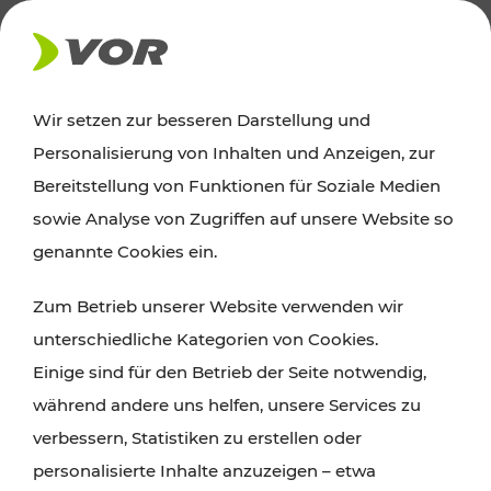
AKTUELLES
Wir setzen zur besseren Darstellung und
Personalisierung von Inhalten und Anzeigen, zur
Ausflugstipps
Bereitstellung von Funktionen für Soziale Medien
sowie Analyse von Zugriffen auf unsere Website so
Wien, Niederösterreich und das Burgenland
genannte Cookies ein.
entdecken: Egal ob Familienabenteuer,
Zum Betrieb unserer Website verwenden wir
Wanderungen, Kultur und Gastronomie,
unterschiedliche Kategorien von Cookies.
Radtouren oder purer Naturgenuss – viele
Einige sind für den Betrieb der Seite notwendig,
Attraktionen sind mit den Ticket- und Fahrplan-
während andere uns helfen, unsere Services zu
Angeboten des VOR gut und schnell erreichbar.
verbessern, Statistiken zu erstellen oder
personalisierte Inhalte anzuzeigen – etwa
ROUTE PLANEN