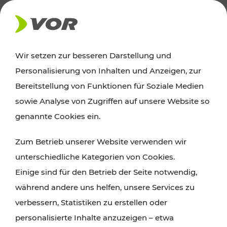
AKTUELLES
Wir setzen zur besseren Darstellung und
Personalisierung von Inhalten und Anzeigen, zur
Ausflugstipps
Bereitstellung von Funktionen für Soziale Medien
sowie Analyse von Zugriffen auf unsere Website so
Wien, Niederösterreich und das Burgenland
genannte Cookies ein.
entdecken: Egal ob Familienabenteuer,
Zum Betrieb unserer Website verwenden wir
Wanderungen, Kultur und Gastronomie,
unterschiedliche Kategorien von Cookies.
Radtouren oder purer Naturgenuss – viele
Einige sind für den Betrieb der Seite notwendig,
Attraktionen sind mit den Ticket- und Fahrplan-
während andere uns helfen, unsere Services zu
Angeboten des VOR gut und schnell erreichbar.
verbessern, Statistiken zu erstellen oder
personalisierte Inhalte anzuzeigen – etwa
ROUTE PLANEN