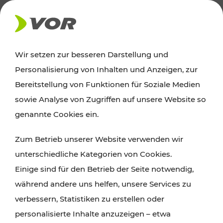
AKTUELLES
Wir setzen zur besseren Darstellung und
Personalisierung von Inhalten und Anzeigen, zur
Ausflugstipps
Bereitstellung von Funktionen für Soziale Medien
sowie Analyse von Zugriffen auf unsere Website so
Wien, Niederösterreich und das Burgenland
genannte Cookies ein.
entdecken: Egal ob Familienabenteuer,
Zum Betrieb unserer Website verwenden wir
Wanderungen, Kultur und Gastronomie,
unterschiedliche Kategorien von Cookies.
Radtouren oder purer Naturgenuss – viele
Einige sind für den Betrieb der Seite notwendig,
Attraktionen sind mit den Ticket- und Fahrplan-
während andere uns helfen, unsere Services zu
Angeboten des VOR gut und schnell erreichbar.
verbessern, Statistiken zu erstellen oder
personalisierte Inhalte anzuzeigen – etwa
ROUTE PLANEN