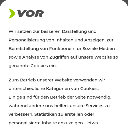
AKTUELLES
Wir setzen zur besseren Darstellung und
Personalisierung von Inhalten und Anzeigen, zur
Ausflugstipps
Bereitstellung von Funktionen für Soziale Medien
sowie Analyse von Zugriffen auf unsere Website so
Wien, Niederösterreich und das Burgenland
genannte Cookies ein.
entdecken: Egal ob Familienabenteuer,
Zum Betrieb unserer Website verwenden wir
Wanderungen, Kultur und Gastronomie,
unterschiedliche Kategorien von Cookies.
Radtouren oder purer Naturgenuss – viele
Einige sind für den Betrieb der Seite notwendig,
Attraktionen sind mit den Ticket- und Fahrplan-
während andere uns helfen, unsere Services zu
Angeboten des VOR gut und schnell erreichbar.
verbessern, Statistiken zu erstellen oder
personalisierte Inhalte anzuzeigen – etwa
ROUTE PLANEN