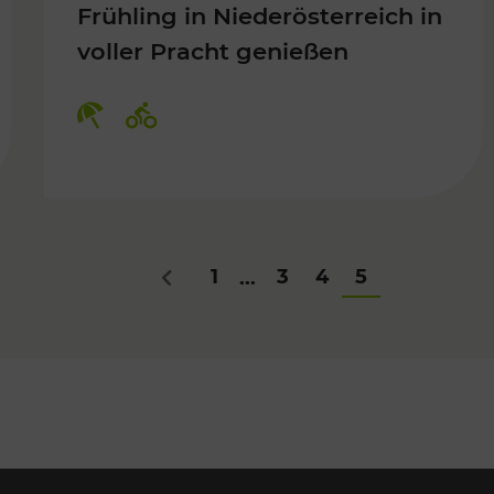
Frühling in Niederösterreich in
voller Pracht genießen
Für Kinder, Kulturangebot
Kategorien: Erholung, Radwege
1
3
4
5
...
Zurück