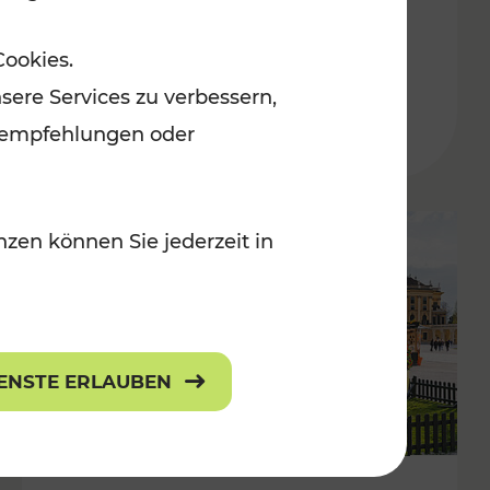
ulturangebot
Freizeitgenuss
Cookies.
Kategorien: Erholung, Radwege, Für
sere Services zu verbessern,
lanempfehlungen oder
zen können Sie jederzeit in
IENSTE ERLAUBEN