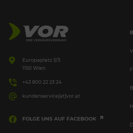
V
Europaplatz 3/3
1150 Wien
F
+43 800 22 23 24
B
kundenservice[at]vor.at
H
FOLGE UNS AUF FACEBOOK
D