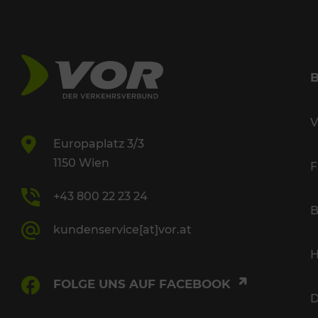
V
Europaplatz 3/3
1150 Wien
F
+43 800 22 23 24
B
kundenservice[at]vor.at
H
FOLGE UNS AUF FACEBOOK
D