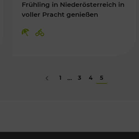
Frühling in Niederösterreich in
voller Pracht genießen
Für Kinder, Kulturangebot
Kategorien: Erholung, Radwege
1
3
4
5
...
Zurück