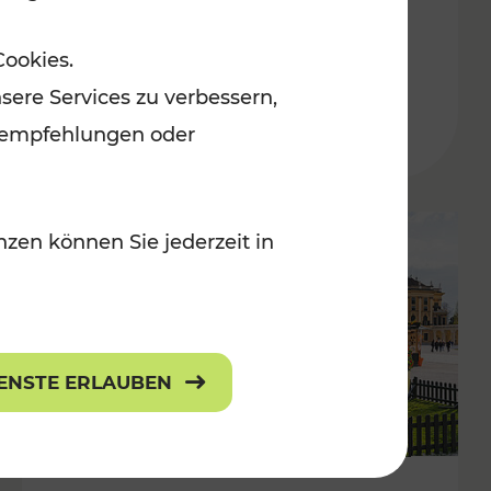
ulturangebot
Freizeitgenuss
Cookies.
Kategorien: Erholung, Radwege, Für
sere Services zu verbessern,
lanempfehlungen oder
zen können Sie jederzeit in
IENSTE ERLAUBEN