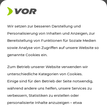
AKTUELLES
Wir setzen zur besseren Darstellung und
Personalisierung von Inhalten und Anzeigen, zur
Ausflugstipps
Bereitstellung von Funktionen für Soziale Medien
sowie Analyse von Zugriffen auf unsere Website so
Wien, Niederösterreich und das Burgenland
genannte Cookies ein.
entdecken: Egal ob Familienabenteuer,
Zum Betrieb unserer Website verwenden wir
Wanderungen, Kultur und Gastronomie,
unterschiedliche Kategorien von Cookies.
Radtouren oder purer Naturgenuss – viele
Einige sind für den Betrieb der Seite notwendig,
Attraktionen sind mit den Ticket- und Fahrplan-
während andere uns helfen, unsere Services zu
Angeboten des VOR gut und schnell erreichbar.
verbessern, Statistiken zu erstellen oder
personalisierte Inhalte anzuzeigen – etwa
ROUTE PLANEN