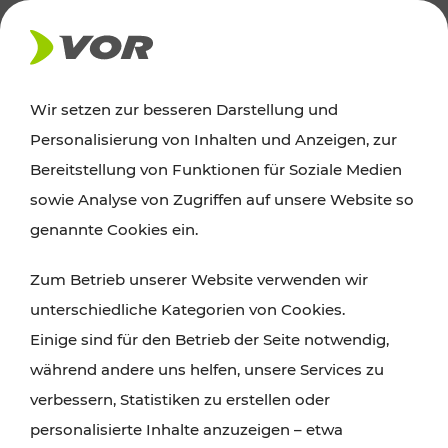
AKTUELLES
Wir setzen zur besseren Darstellung und
Personalisierung von Inhalten und Anzeigen, zur
Ausflugstipps
Bereitstellung von Funktionen für Soziale Medien
sowie Analyse von Zugriffen auf unsere Website so
Wien, Niederösterreich und das Burgenland
genannte Cookies ein.
entdecken: Egal ob Familienabenteuer,
Zum Betrieb unserer Website verwenden wir
Wanderungen, Kultur und Gastronomie,
unterschiedliche Kategorien von Cookies.
Radtouren oder purer Naturgenuss – viele
Einige sind für den Betrieb der Seite notwendig,
Attraktionen sind mit den Ticket- und Fahrplan-
während andere uns helfen, unsere Services zu
Angeboten des VOR gut und schnell erreichbar.
verbessern, Statistiken zu erstellen oder
personalisierte Inhalte anzuzeigen – etwa
ROUTE PLANEN