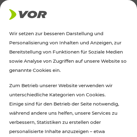
AKTUELLES
Wir setzen zur besseren Darstellung und
Personalisierung von Inhalten und Anzeigen, zur
Ausflugstipps
Bereitstellung von Funktionen für Soziale Medien
sowie Analyse von Zugriffen auf unsere Website so
Wien, Niederösterreich und das Burgenland
genannte Cookies ein.
entdecken: Egal ob Familienabenteuer,
Zum Betrieb unserer Website verwenden wir
Wanderungen, Kultur und Gastronomie,
unterschiedliche Kategorien von Cookies.
Radtouren oder purer Naturgenuss – viele
Einige sind für den Betrieb der Seite notwendig,
Attraktionen sind mit den Ticket- und Fahrplan-
während andere uns helfen, unsere Services zu
Angeboten des VOR gut und schnell erreichbar.
verbessern, Statistiken zu erstellen oder
personalisierte Inhalte anzuzeigen – etwa
ROUTE PLANEN