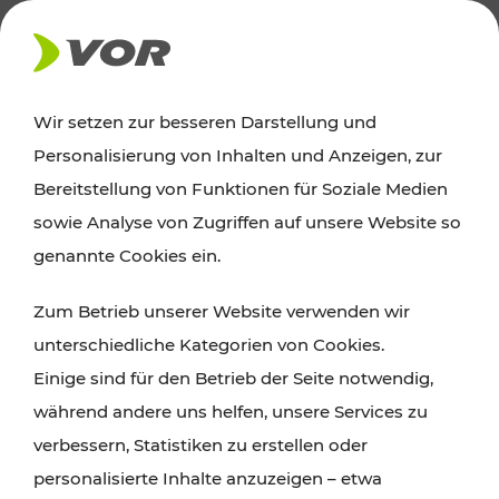
AKTUELLES
Wir setzen zur besseren Darstellung und
Personalisierung von Inhalten und Anzeigen, zur
Ausflugstipps
Bereitstellung von Funktionen für Soziale Medien
sowie Analyse von Zugriffen auf unsere Website so
Wien, Niederösterreich und das Burgenland
genannte Cookies ein.
entdecken: Egal ob Familienabenteuer,
Zum Betrieb unserer Website verwenden wir
Wanderungen, Kultur und Gastronomie,
unterschiedliche Kategorien von Cookies.
Radtouren oder purer Naturgenuss – viele
Einige sind für den Betrieb der Seite notwendig,
Attraktionen sind mit den Ticket- und Fahrplan-
während andere uns helfen, unsere Services zu
Angeboten des VOR gut und schnell erreichbar.
verbessern, Statistiken zu erstellen oder
personalisierte Inhalte anzuzeigen – etwa
ROUTE PLANEN