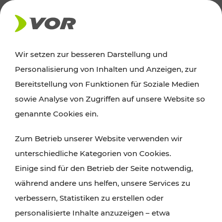
AKTUELLES
Wir setzen zur besseren Darstellung und
Personalisierung von Inhalten und Anzeigen, zur
Ausflugstipps
Bereitstellung von Funktionen für Soziale Medien
sowie Analyse von Zugriffen auf unsere Website so
Wien, Niederösterreich und das Burgenland
genannte Cookies ein.
entdecken: Egal ob Familienabenteuer,
Zum Betrieb unserer Website verwenden wir
Wanderungen, Kultur und Gastronomie,
unterschiedliche Kategorien von Cookies.
Radtouren oder purer Naturgenuss – viele
Einige sind für den Betrieb der Seite notwendig,
Attraktionen sind mit den Ticket- und Fahrplan-
während andere uns helfen, unsere Services zu
Angeboten des VOR gut und schnell erreichbar.
verbessern, Statistiken zu erstellen oder
personalisierte Inhalte anzuzeigen – etwa
ROUTE PLANEN