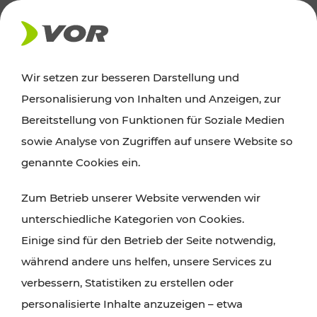
AKTUELLES
Wir setzen zur besseren Darstellung und
Personalisierung von Inhalten und Anzeigen, zur
Ausflugstipps
Bereitstellung von Funktionen für Soziale Medien
sowie Analyse von Zugriffen auf unsere Website so
Wien, Niederösterreich und das Burgenland
genannte Cookies ein.
entdecken: Egal ob Familienabenteuer,
Zum Betrieb unserer Website verwenden wir
Wanderungen, Kultur und Gastronomie,
unterschiedliche Kategorien von Cookies.
Radtouren oder purer Naturgenuss – viele
Einige sind für den Betrieb der Seite notwendig,
Attraktionen sind mit den Ticket- und Fahrplan-
während andere uns helfen, unsere Services zu
Angeboten des VOR gut und schnell erreichbar.
verbessern, Statistiken zu erstellen oder
personalisierte Inhalte anzuzeigen – etwa
ROUTE PLANEN