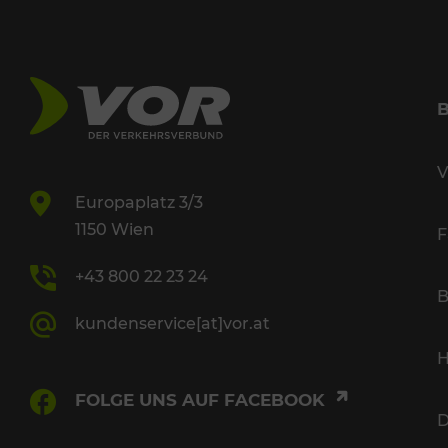
V
Europaplatz 3/3
1150 Wien
F
+43 800 22 23 24
B
kundenservice[at]vor.at
H
FOLGE UNS AUF FACEBOOK
D