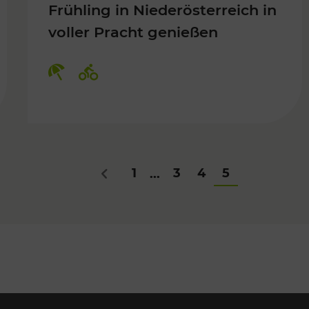
Frühling in Niederösterreich in
voller Pracht genießen
Für Kinder, Kulturangebot
Kategorien: Erholung, Radwege
1
3
4
5
...
Zurück