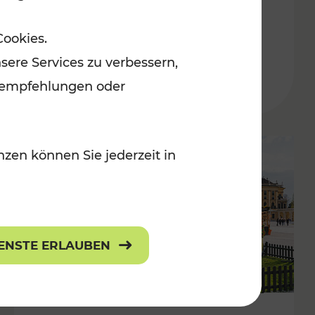
ulturangebot
Freizeitgenuss
Cookies.
Kategorien: Erholung, Radwege, Für
sere Services zu verbessern,
lanempfehlungen oder
zen können Sie jederzeit in
IENSTE ERLAUBEN